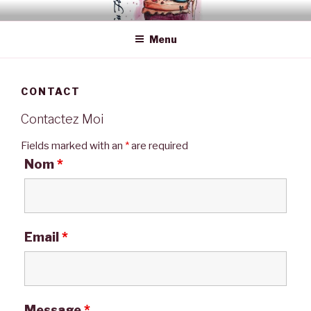
Skip
DU FÉE MAINS
Le Plaisir de la Création
to
Menu
content
CONTACT
Contactez Moi
Fields marked with an
*
are required
Nom
*
Email
*
Message
*